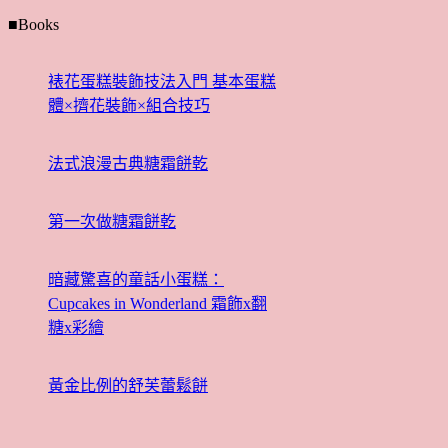
■Books
裱花蛋糕裝飾技法入門 基本蛋糕
體×擠花裝飾×組合技巧
法式浪漫古典糖霜餅乾
第一次做糖霜餅乾
暗藏驚喜的童話小蛋糕：
Cupcakes in Wonderland 霜飾x翻
糖x彩繪
黃金比例的舒芙蕾鬆餅