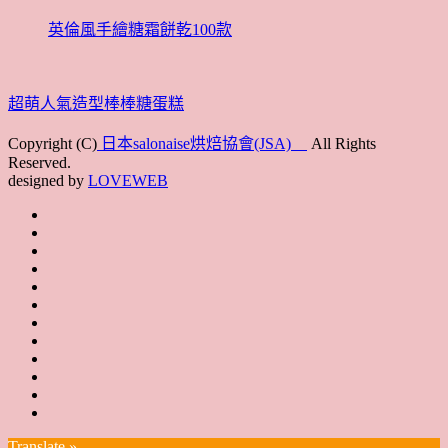
英倫風手繪糖霜餅乾100款
超萌人氣造型棒棒糖蛋糕
Copyright (C)
日本salonaise烘焙協會(JSA)
All Rights
Reserved.
designed by
LOVEWEB
首
最
頁
協
新
JSA
會
消
JSA
講
概
息
講
上
師
JSA
要
師
課
培
JSA
認
培
花
JSA
育
認
證
育
絮
日
聯
講
證
教
台
講
本
絡
座
教
室
預
湾
座
本
我
特
室
開
約
Translate »
へ