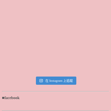
在 Instagram 上追蹤
■facebook