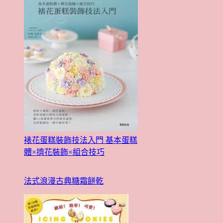
裱花蛋糕裝飾技法入門 基本蛋糕
體×擠花裝飾×組合技巧
法式浪漫古典糖霜餅乾