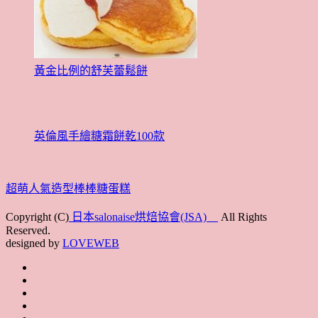
黃金比例的舒芙蕾鬆餅
英倫風手繪糖霜餅乾100款
超萌人氣造型棒棒糖蛋糕
Copyright (C)
日本salonaise烘焙協會(JSA)
All Rights
Reserved.
designed by
LOVEWEB
首
最
頁
協
新
JSA
會
消
JSA