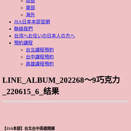
南部
東部
海外
JSA日本本部官網
聯絡我們
台湾へお住いの日本人の方へ
預約課程
台北課程預約
台中課程預約
高雄課程預約
LINE_ALBUM_202268～9巧克力
_220615_6_结果
【JSA本部】台北台中高雄開課