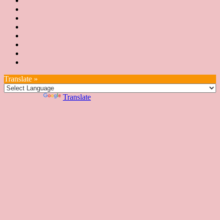
講
概
息
講
上
師
JSA
要
師
課
培
JSA
認
培
花
JSA
育
認
證
育
絮
日
聯
講
證
教
台
講
本
絡
座
教
室
預
湾
座
本
我
特
室
開
約
Translate »
へ
一
部
們
色
課
課
お
覽
官
Powered by
Translate
時
程
住
網
間
い
表
の
日
本
人
の
方
へ