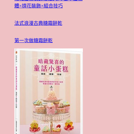
體×擠花裝飾×組合技巧
法式浪漫古典糖霜餅乾
第一次做糖霜餅乾