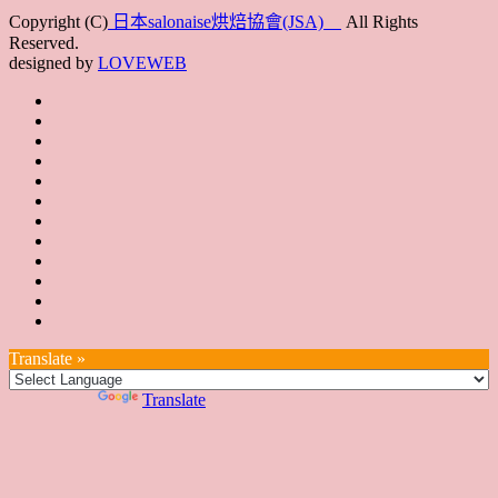
Copyright (C)
日本salonaise烘焙協會(JSA)
All Rights
Reserved.
designed by
LOVEWEB
首
最
頁
協
新
JSA
會
消
JSA
講
概
息
講
上
師
JSA
要
師
課
培
JSA
認
培
花
JSA
育
認
證
育
絮
日
聯
講
證
教
台
講
本
絡
座
教
室
預
湾
座
本
我
特
室
開
約
Translate »
へ
一
部
們
色
課
課
お
覽
官
Powered by
Translate
時
程
住
網
間
い
表
の
日