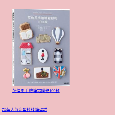
英倫風手繪糖霜餅乾100款
超萌人氣造型棒棒糖蛋糕