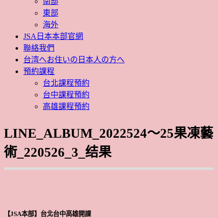
南部
東部
海外
JSA日本本部官網
聯絡我們
台湾へお住いの日本人の方へ
預約課程
台北課程預約
台中課程預約
高雄課程預約
LINE_ALBUM_2022524～25果凍藝
術_220526_3_结果
【JSA本部】台北台中高雄開課