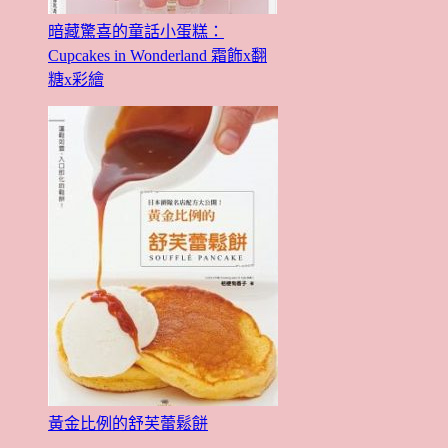
暗藏驚喜的童話小蛋糕：
Cupcakes in Wonderland 霜飾x翻
糖x彩繪
黃金比例的舒芙蕾鬆餅