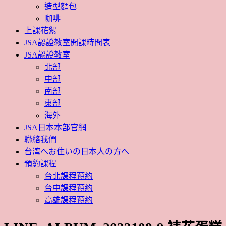
造型麵包
咖啡
上課花絮
JSA認證教室開課時間表
JSA認證教室
北部
中部
南部
東部
海外
JSA日本本部官網
聯絡我們
台湾へお住いの日本人の方へ
預約課程
台北課程預約
台中課程預約
高雄課程預約