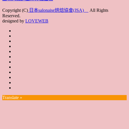
Copyright (C)
日本salonaise烘焙協會(JSA)
All Rights
Reserved.
designed by
LOVEWEB
首
最
頁
協
新
JSA
會
消
JSA
講
概
息
講
上
師
JSA
要
師
課
培
JSA
認
培
花
JSA
育
認
證
育
絮
日
聯
講
證
教
台
講
本
絡
座
教
室
預
湾
座
本
我
特
室
開
約
Translate »
へ
一
部
們
色
課
課
お
覽
官
時
程
住
網
間
い
表
の