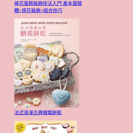
裱花蛋糕裝飾技法入門 基本蛋糕
體×擠花裝飾×組合技巧
法式浪漫古典糖霜餅乾