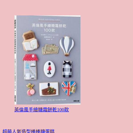
英倫風手繪糖霜餅乾100款
超萌人氣造型棒棒糖蛋糕