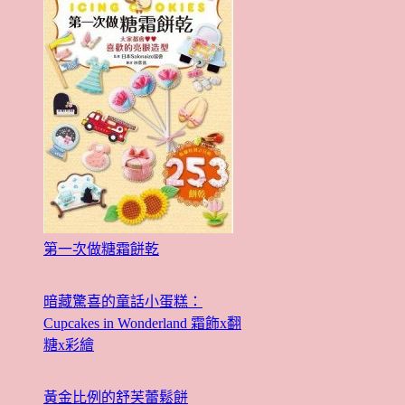
第一次做糖霜餅乾
暗藏驚喜的童話小蛋糕：
Cupcakes in Wonderland 霜飾x翻
糖x彩繪
黃金比例的舒芙蕾鬆餅