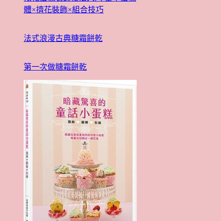
體×擠花裝飾×組合技巧
法式浪漫古典糖霜餅乾
第一次做糖霜餅乾