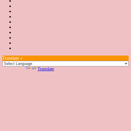
協
新
JSA
會
消
JSA
講
概
息
講
上
師
JSA
要
師
課
培
JSA
認
培
花
JSA
育
認
證
育
絮
日
聯
講
證
教
台
講
本
絡
座
教
室
預
湾
座
本
我
特
室
開
約
Translate »
へ
一
部
們
色
課
課
お
覽
官
Powered by
Translate
時
程
住
網
間
い
表
の
日
本
人
の
方
へ