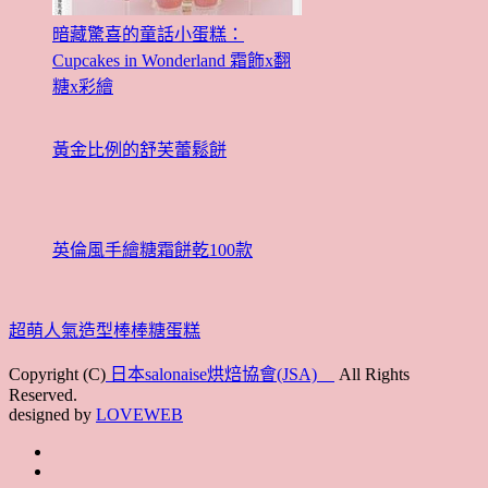
暗藏驚喜的童話小蛋糕：
Cupcakes in Wonderland 霜飾x翻
糖x彩繪
黃金比例的舒芙蕾鬆餅
英倫風手繪糖霜餅乾100款
超萌人氣造型棒棒糖蛋糕
Copyright (C)
日本salonaise烘焙協會(JSA)
All Rights
Reserved.
designed by
LOVEWEB
首
最
頁