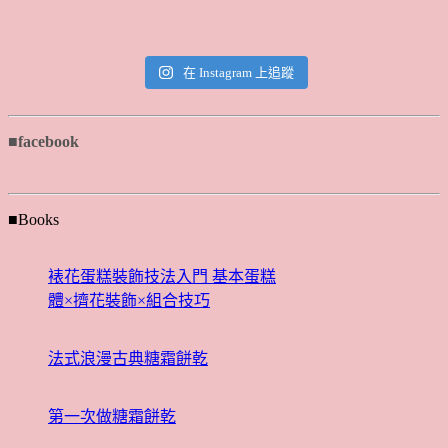
在 Instagram 上追蹤
■facebook
■Books
裱花蛋糕裝飾技法入門 基本蛋糕
體×擠花裝飾×組合技巧
法式浪漫古典糖霜餅乾
第一次做糖霜餅乾