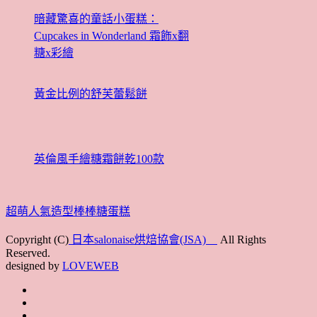
暗藏驚喜的童話小蛋糕：
Cupcakes in Wonderland 霜飾x翻
糖x彩繪
黃金比例的舒芙蕾鬆餅
英倫風手繪糖霜餅乾100款
超萌人氣造型棒棒糖蛋糕
Copyright (C)
日本salonaise烘焙協會(JSA)
All Rights
Reserved.
designed by
LOVEWEB
首
最
頁