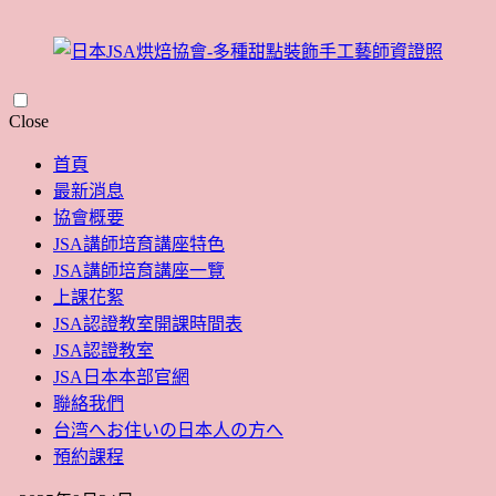
Skip
Close
to
content
首頁
最新消息
協會概要
JSA講師培育講座特色
JSA講師培育講座一覽
上課花絮
JSA認證教室開課時間表
JSA認證教室
JSA日本本部官網
聯絡我們
台湾へお住いの日本人の方へ
預約課程