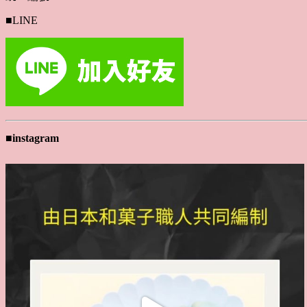
■LINE
■instagram