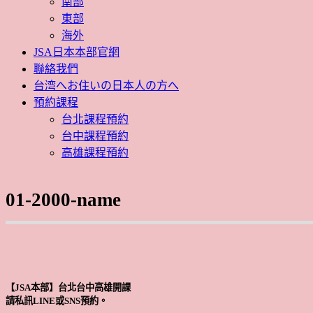
南部
東部
海外
JSA日本本部官網
聯絡我們
台湾へお住いの日本人の方へ
預約課程
台北課程預約
台中課程預約
高雄課程預約
01-2000-name
【JSA本部】台北台中高雄開課
請私訊LINE或SNS預約。