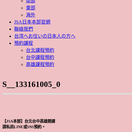
南部
東部
海外
JSA日本本部官網
聯絡我們
台湾へお住いの日本人の方へ
預約課程
台北課程預約
台中課程預約
高雄課程預約
S__133161005_0
【JSA本部】台北台中高雄開課
請私訊LINE或SNS預約。